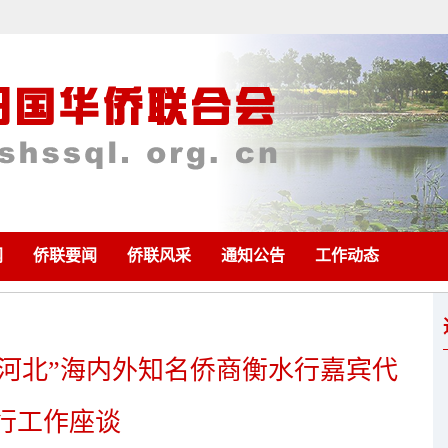
闻
侨联要闻
侨联风采
通知公告
工作动态
新河北”海内外知名侨商衡水行嘉宾代
行工作座谈