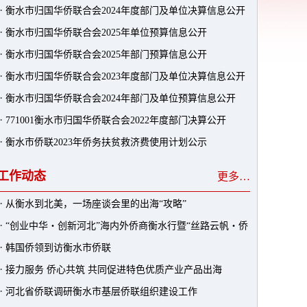
·
衡水市归国华侨联合会2024年度部门及单位决算信息公开
人的公示
·
衡水市归国华侨联合会2025年单位预算信息公开
·
衡水市归国华侨联合会2025年部门预算信息公开
·
衡水市归国华侨联合会2023年度部门及单位决算信息公开
·
衡水市归国华侨联合会2024年部门及单位预算信息公开
·
771001衡水市归国华侨联合会2022年度部门决算公开
·
衡水市侨联2023年侨务扶贫救济费使用计划公示
工作动态
更多…
·
从衡水到北美，一场座谈会里的出海“攻略”
·
“创业中华・创新河北”海内外侨商衡水行暨“丝路云帆・侨
·
韩国侨领到访衡水市侨联
助千企万品出海”系列活动成功举办
·
接力服务 侨心共筑 共同促进特色优质产业产品出海
·
河北省侨联调研衡水市基层侨联组织建设工作