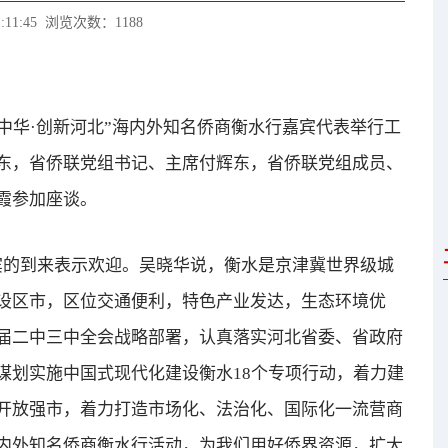
:11:45
浏览次数：1188
业中华·创新河北”海内外知名侨商衡水行嘉宾代表举行工
东，省侨联党组书记、主席付辉东，省侨联党组成员、
霞参加座谈。
的到来表示欢迎。吴晓华说，衡水是京津冀世界级城
设区市，区位交通便利，特色产业发达，生态环境优
届二中三中全会战略部署，认真落实河北省委、省政府
谋划实施中国式现代化建设衡水18个专项行动，着力建
开放强市，着力打造市场化、法治化、国际化一流营商
内外知名侨商衡水行活动，为我们用好侨界资源，扩大