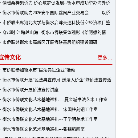
·
情暖桑梓聚侨力 侨心筑梦促发展--衡水市成功举办海外侨
·
衡水市侨联助力2026安平国际丝网产业交易会———以侨
领故乡行暨经贸文旅推介会
·
市侨联出席河北大学与衡水启眸交通科技低空经济项目签
为桥联通全球商机
·
穿越时空 跨越山海--衡水市侨联集体观影《给阿嬷的情
约研讨会
·
市侨联赴衡水市高新区开展侨联基层组织建设调研
书》
宣传文化
更多…
·
市侨联参加衡水市“民法典进企业”活动
·
衡水市侨联开展“民法典宣传月·送法入侨企”暨侨法宣传活
·
衡水市侨联开展侨法宣传讲座
动
·
衡水市侨联文化艺术基地巡礼 ---夏金城书法艺术工作室
·
衡水市侨联文化艺术基地巡礼---宋国柱刻铜工作室
·
衡水市侨联文化艺术基地巡礼---王学明美术工作室
·
衡水市侨联文化艺术基地巡礼---张韫韬画室