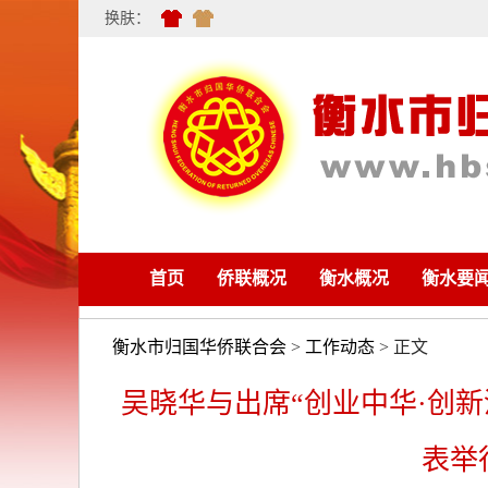
换肤：
首页
侨联概况
衡水概况
衡水要
衡水市归国华侨联合会
>
工作动态
> 正文
吴晓华与出席“创业中华·创
表举