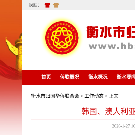
换肤：
首页
侨联概况
衡水概况
衡水要
衡水市归国华侨联合会
>
工作动态
> 正文
韩国、澳大利
2026-1-27 16