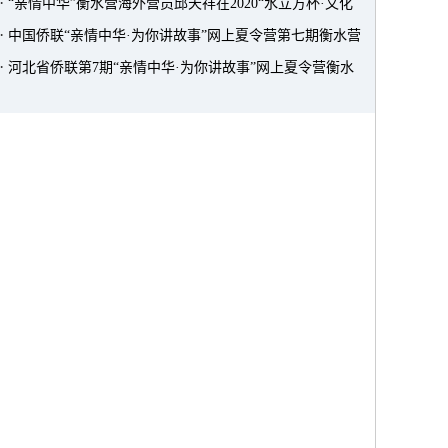
·
“亲情中华”衡水营海外营员邱天祥在2020“水立方杯·文化
·
中国侨联“亲情中华·为你讲故事”网上夏令营第七期衡水营
中国”歌唱比赛中荣获金奖
·
河北省侨联第7期“亲情中华·为你讲故事”网上夏令营衡水
闭营
营开营