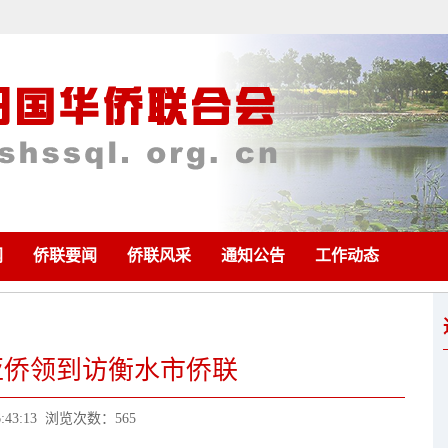
闻
侨联要闻
侨联风采
通知公告
工作动态
亚侨领到访衡水市侨联
:43:13
浏览次数：565