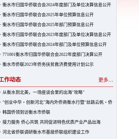
·
衡水市归国华侨联合会2024年度部门及单位决算信息公开
人的公示
·
衡水市归国华侨联合会2025年单位预算信息公开
·
衡水市归国华侨联合会2025年部门预算信息公开
·
衡水市归国华侨联合会2023年度部门及单位决算信息公开
·
衡水市归国华侨联合会2024年部门及单位预算信息公开
·
771001衡水市归国华侨联合会2022年度部门决算公开
·
衡水市侨联2023年侨务扶贫救济费使用计划公示
工作动态
更多…
·
从衡水到北美，一场座谈会里的出海“攻略”
·
“创业中华・创新河北”海内外侨商衡水行暨“丝路云帆・侨
·
韩国侨领到访衡水市侨联
助千企万品出海”系列活动成功举办
·
接力服务 侨心共筑 共同促进特色优质产业产品出海
·
河北省侨联调研衡水市基层侨联组织建设工作