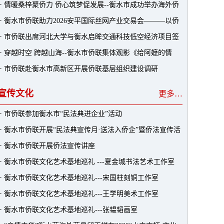
·
情暖桑梓聚侨力 侨心筑梦促发展--衡水市成功举办海外侨
·
衡水市侨联助力2026安平国际丝网产业交易会———以侨
领故乡行暨经贸文旅推介会
·
市侨联出席河北大学与衡水启眸交通科技低空经济项目签
为桥联通全球商机
·
穿越时空 跨越山海--衡水市侨联集体观影《给阿嬷的情
约研讨会
·
市侨联赴衡水市高新区开展侨联基层组织建设调研
书》
宣传文化
更多…
·
市侨联参加衡水市“民法典进企业”活动
·
衡水市侨联开展“民法典宣传月·送法入侨企”暨侨法宣传活
·
衡水市侨联开展侨法宣传讲座
动
·
衡水市侨联文化艺术基地巡礼 ---夏金城书法艺术工作室
·
衡水市侨联文化艺术基地巡礼---宋国柱刻铜工作室
·
衡水市侨联文化艺术基地巡礼---王学明美术工作室
·
衡水市侨联文化艺术基地巡礼---张韫韬画室